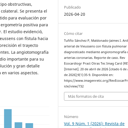
ipo obstructivas,
Publicado
colateral. Se presenta el
2026-04-20
tido para evaluación por
 ergometría positiva para
. El estudio evidenció,
Cómo citar
ieussens con fístula hacia
Tufiño Sánchez P, Maldonado-Jaimes I. Ani
precisión el trayecto
arterial de Vieussens con fístula pulmonar
centes. La angiotomografía
diagnosticado mediante angiotomografía 
arterias coronarias. Reporte de caso. Rev
udio importante para su
Ecocardiogr Pract Otras Tec Imag Card (RE
lución y gran detalle
[Internet]. 20 de abril de 2026 [citado 6 de
 en varios aspectos.
de 2026];9(1):35-9. Disponible en:
https://www.imagenretic.org/RevEcocarPr
icle/view/732
Más formatos de cita
Número
Vol. 9 Núm. 1 (2026): Revista de