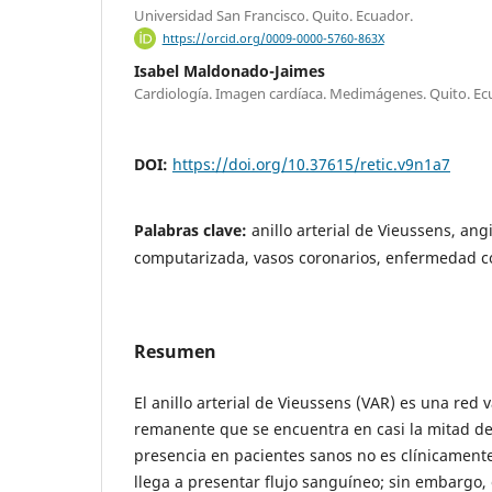
Universidad San Francisco. Quito. Ecuador.
https://orcid.org/0009-0000-5760-863X
Isabel Maldonado-Jaimes
Cardiología. Imagen cardíaca. Medimágenes. Quito. Ec
DOI:
https://doi.org/10.37615/retic.v9n1a7
Palabras clave:
anillo arterial de Vieussens, an
computarizada, vasos coronarios, enfermedad c
Resumen
El anillo arterial de Vieussens (VAR) es una red 
remanente que se encuentra en casi la mitad de
presencia en pacientes sanos no es clínicamente 
llega a presentar flujo sanguíneo; sin embargo,