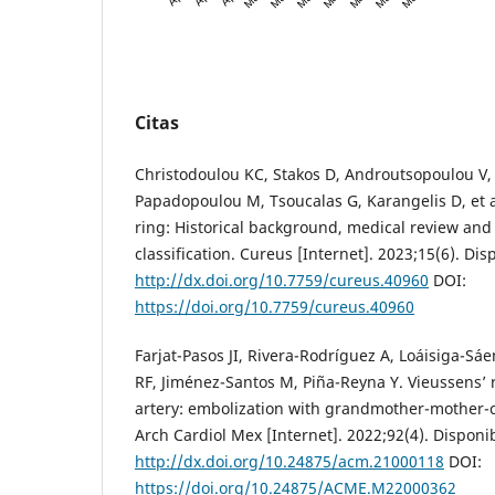
Citas
Christodoulou KC, Stakos D, Androutsopoulou V
Papadopoulou M, Tsoucalas G, Karangelis D, et al
ring: Historical background, medical review and
classification. Cureus [Internet]. 2023;15(6). Dis
http://dx.doi.org/10.7759/cureus.40960
DOI:
https://doi.org/10.7759/cureus.40960
Farjat-Pasos JI, Rivera-Rodríguez A, Loáisiga-S
RF, Jiménez-Santos M, Piña-Reyna Y. Vieussens’ 
artery: embolization with grandmother-mother-ch
Arch Cardiol Mex [Internet]. 2022;92(4). Disponi
http://dx.doi.org/10.24875/acm.21000118
DOI:
https://doi.org/10.24875/ACME.M22000362