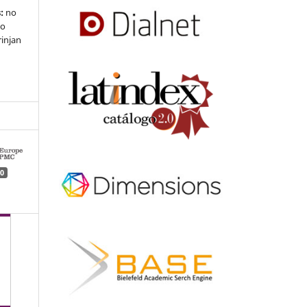
:
no
 o
rinjan
0