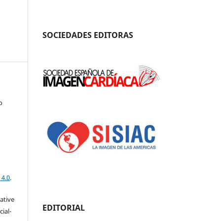
SOCIEDADES EDITORAS
o
 4.0
.
eative
EDITORIAL
ial-