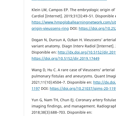
Klein LW, Campos EP. The embryologic origin of V
Cardiol [Internet]. 2019;31(3):49–51. Disponible 
https://www.hmpgloballearningnetwork.com/site
origin-vieussens-ring
DOI:
https://doi.org/10.25
Dogan N, Dursun A, Ozkan H. Vieussens’ arterial
variant anatomy. Diagn Interv Radiol [Internet].
Disponible en:
http://dx.doi.org/10.5152/dir.20
https://doi.org/10.5152/dir.2019.17449
Wang D, Hu C. A rare case of Vieussens’ arterial
pulmonary fistulas and aneurysms. Quant Imagi
2021;11(10):4504–7. Disponible en:
http://dx.do
1197
DOI:
https://doi.org/10.21037/qims-20-119
Yun G, Nam TH, Chun EJ. Coronary artery fistula
imaging findings, and management. Radiographi
2018;38(3):688–703. Disponible en: