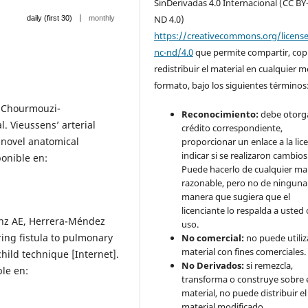
SinDerivadas 4.0 Internacional (CC BY
|
ND 4.0)
daily (first 30)
monthly
https://creativecommons.org/licens
nc-nd/4.0
que permite compartir, copi
redistribuir el material en cualquier 
formato, bajo los siguientes términos
, Chourmouzi-
Reconocimiento:
debe otorga
. Vieussens’ arterial
crédito correspondiente,
 novel anatomical
proporcionar un enlace a la lice
indicar si se realizaron cambios
ponible en:
Puede hacerlo de cualquier m
razonable, pero no de ninguna
manera que sugiera que el
licenciante lo respalda a usted 
áenz AE, Herrera-Méndez
uso.
ring fistula to pulmonary
No comercial:
no puede utiliza
material con fines comerciales.
ild technique [Internet].
No Derivados:
si remezcla,
ble en:
transforma o construye sobre 
material, no puede distribuir el
material modificado.