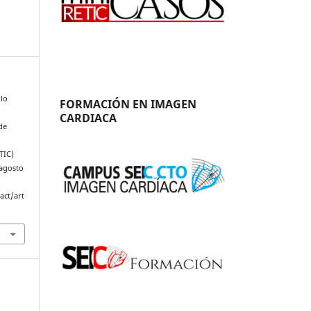
llo
FORMACIÓN EN IMAGEN
CARDIACA
de
TIC)
 agosto
act/art