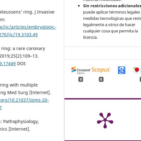
Sin restricciones adicionales
ieussens’ ring. J Invasive
puede aplicar términos legales
medidas tecnológicas que rest
en:
legalmente a otros de hacer
/jic/articles/embryologic-
cualquier cosa que permita la
270/jic/19.3103.49
licencia.
 ring: a rare coronary
 2019;25(2):109–13.
19.17449
DOI:
0
0
 ring with multiple
ng Med Surg [Internet].
i.org/10.21037/qims-20-
7
s: Pathophysiology,
cs [Internet].