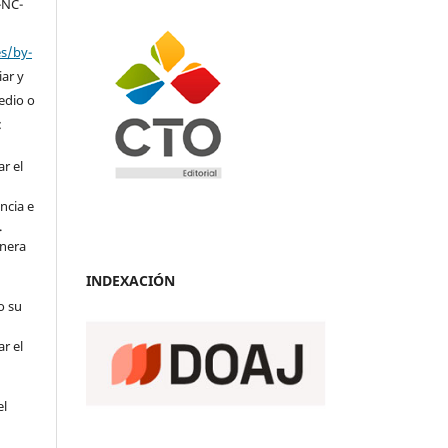
-NC-
es/by-
ar y
medio o
:
r el
ncia e
.
anera
INDEXACIÓN
o su
r el
el