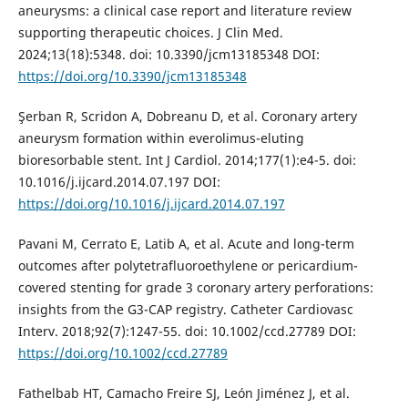
aneurysms: a clinical case report and literature review
supporting therapeutic choices. J Clin Med.
2024;13(18):5348. doi: 10.3390/jcm13185348 DOI:
https://doi.org/10.3390/jcm13185348
Şerban R, Scridon A, Dobreanu D, et al. Coronary artery
aneurysm formation within everolimus-eluting
bioresorbable stent. Int J Cardiol. 2014;177(1):e4-5. doi:
10.1016/j.ijcard.2014.07.197 DOI:
https://doi.org/10.1016/j.ijcard.2014.07.197
Pavani M, Cerrato E, Latib A, et al. Acute and long-term
outcomes after polytetrafluoroethylene or pericardium-
covered stenting for grade 3 coronary artery perforations:
insights from the G3-CAP registry. Catheter Cardiovasc
Interv. 2018;92(7):1247-55. doi: 10.1002/ccd.27789 DOI:
https://doi.org/10.1002/ccd.27789
Fathelbab HT, Camacho Freire SJ, León Jiménez J, et al.