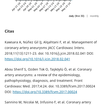
Apr 22 '26
Apr 25 '26
Apr 28 '26
May 01 '26
May 04 '26
May 07 '26
May 10 '26
May 13 '26
May 16 '26
May 19 '26
|
daily (first 30)
monthly
Citas
Kawsara A, Núñez Gil IJ, Alqahtani F, et al. Management of
coronary artery aneurysms JACC Cardiovasc Interv.
2018;11(13):1211-23. doi: 10.1016/j.jcin.2018.02.041 DOI:
https://doi.org/10.1016/j.jcin.2018.02.041
Abou Sherif S, Ozden Tok O, Taşköylü Ö, et al. Coronary
artery aneurysms: a review of the epidemiology,
pathophysiology, diagnosis, and treatment. Front
Cardiovasc Med. 2017;4:24. doi: 10.3389/fcvm.2017.00024
DOI:
https://doi.org/10.3389/fcvm.2017.00024
Sannino M, Nicolai M, Infusino F, et al. Coronary artery