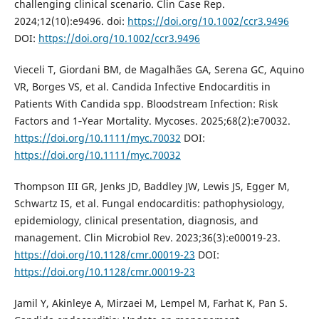
challenging clinical scenario. Clin Case Rep.
2024;12(10):e9496. doi:
https://doi.org/10.1002/ccr3.9496
DOI:
https://doi.org/10.1002/ccr3.9496
Vieceli T, Giordani BM, de Magalhães GA, Serena GC, Aquino
VR, Borges VS, et al. Candida Infective Endocarditis in
Patients With Candida spp. Bloodstream Infection: Risk
Factors and 1‐Year Mortality. Mycoses. 2025;68(2):e70032.
https://doi.org/10.1111/myc.70032
DOI:
https://doi.org/10.1111/myc.70032
Thompson III GR, Jenks JD, Baddley JW, Lewis JS, Egger M,
Schwartz IS, et al. Fungal endocarditis: pathophysiology,
epidemiology, clinical presentation, diagnosis, and
management. Clin Microbiol Rev. 2023;36(3):e00019-23.
https://doi.org/10.1128/cmr.00019-23
DOI:
https://doi.org/10.1128/cmr.00019-23
Jamil Y, Akinleye A, Mirzaei M, Lempel M, Farhat K, Pan S.