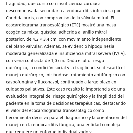
fragilidad, que cursó con insuficiencia cardíaca
descompensada secundaria a endocarditis infecciosa por
Candida auris, con compromiso de la válvula mitral. El
ecocardiograma transesofágico (ETE) mostró una masa
ecogénica mixta, quística, adherida al anillo mitral
posterior, de 4,2 × 3,4 cm, con movimiento independiente
del plano valvular. Además, se evidenció hipoquinesia
moderada generalizada e insuficiencia mitral severa (IV/IV),
con vena contracta de 1,0 cm. Dado el alto riesgo
quirúrgico, la condición social y la fragilidad, se descartó el
manejo quirúrgico, iniciándose tratamiento antifúngico con
caspofungina y fluconazol, continuado a largo plazo en
cuidados paliativos. Este caso resaltó la importancia de una
evaluación integral del riesgo quirúrgico y la fragilidad del
paciente en la toma de decisiones terapéuticas, destacando
el valor del ecocardiograma transesofágico como
herramienta decisiva para el diagnóstico y la orientación del
manejo en la endocarditis fúngica, una entidad compleja
que requiere un enfoque individualizado y