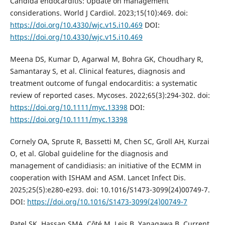
Candida endocarditis: Update on management
considerations. World J Cardiol. 2023;15(10):469. doi:
https://doi.org/10.4330/wjc.v15.i10.469
DOI:
https://doi.org/10.4330/wjc.v15.i10.469
Meena DS, Kumar D, Agarwal M, Bohra GK, Choudhary R,
Samantaray S, et al. Clinical features, diagnosis and
treatment outcome of fungal endocarditis: a systematic
review of reported cases. Mycoses. 2022;65(3):294-302. doi:
https://doi.org/10.1111/myc.13398
DOI:
https://doi.org/10.1111/myc.13398
Cornely OA, Sprute R, Bassetti M, Chen SC, Groll AH, Kurzai
O, et al. Global guideline for the diagnosis and
management of candidiasis: an initiative of the ECMM in
cooperation with ISHAM and ASM. Lancet Infect Dis.
2025;25(5):e280-e293. doi: 10.1016/S1473-3099(24)00749-7.
DOI:
https://doi.org/10.1016/S1473-3099(24)00749-7
Patel SK, Hassan SMA, Côté M, Leis B, Yanagawa B. Current