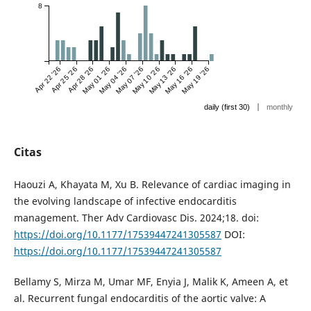
8
Apr 22 '26
Apr 25 '26
Apr 28 '26
May 01 '26
May 04 '26
May 07 '26
May 10 '26
May 13 '26
May 16 '26
May 19 '26
|
daily (first 30)
monthly
Citas
Haouzi A, Khayata M, Xu B. Relevance of cardiac imaging in
the evolving landscape of infective endocarditis
management. Ther Adv Cardiovasc Dis. 2024;18. doi:
https://doi.org/10.1177/17539447241305587
DOI:
https://doi.org/10.1177/17539447241305587
Bellamy S, Mirza M, Umar MF, Enyia J, Malik K, Ameen A, et
al. Recurrent fungal endocarditis of the aortic valve: A