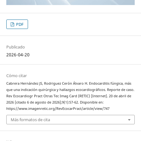
PDF
Publicado
2026-04-20
Cómo citar
Cabrera Hernández JS, Rodriguez Cerón Álvaro H. Endocarditis fúngica, más
que una indicación quirúrgica y hallazgos ecocardiográficos. Reporte de caso.
Rev Ecocardiogr Pract Otras Tec Imag Card (RETIC) [Internet]. 20 de abril de
2026 [citado 6 de agosto de 2026];9(1):57-62. Disponible en:
https://www.imagenretic.org/RevEcocarPract/article/view/747
Más formatos de cita