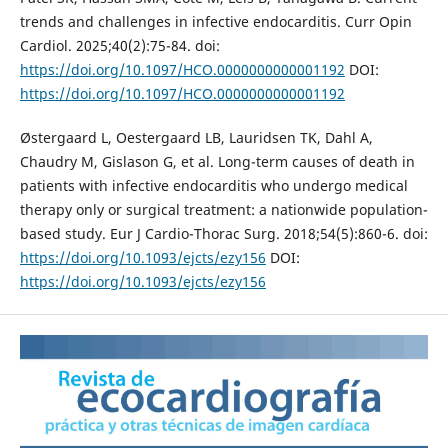
trends and challenges in infective endocarditis. Curr Opin
Cardiol. 2025;40(2):75-84. doi:
https://doi.org/10.1097/HCO.0000000000001192
DOI:
https://doi.org/10.1097/HCO.0000000000001192
Østergaard L, Oestergaard LB, Lauridsen TK, Dahl A,
Chaudry M, Gislason G, et al. Long-term causes of death in
patients with infective endocarditis who undergo medical
therapy only or surgical treatment: a nationwide population-
based study. Eur J Cardio-Thorac Surg. 2018;54(5):860-6. doi:
https://doi.org/10.1093/ejcts/ezy156
DOI:
https://doi.org/10.1093/ejcts/ezy156