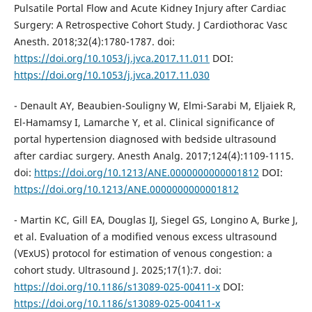
Pulsatile Portal Flow and Acute Kidney Injury after Cardiac
Surgery: A Retrospective Cohort Study. J Cardiothorac Vasc
Anesth. 2018;32(4):1780-1787. doi:
https://doi.org/10.1053/j.jvca.2017.11.011
DOI:
https://doi.org/10.1053/j.jvca.2017.11.030
- Denault AY, Beaubien-Souligny W, Elmi-Sarabi M, Eljaiek R,
El-Hamamsy I, Lamarche Y, et al. Clinical significance of
portal hypertension diagnosed with bedside ultrasound
after cardiac surgery. Anesth Analg. 2017;124(4):1109-1115.
doi:
https://doi.org/10.1213/ANE.0000000000001812
DOI:
https://doi.org/10.1213/ANE.0000000000001812
- Martin KC, Gill EA, Douglas IJ, Siegel GS, Longino A, Burke J,
et al. Evaluation of a modified venous excess ultrasound
(VExUS) protocol for estimation of venous congestion: a
cohort study. Ultrasound J. 2025;17(1):7. doi:
https://doi.org/10.1186/s13089-025-00411-x
DOI:
https://doi.org/10.1186/s13089-025-00411-x