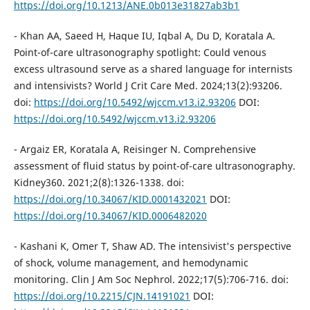
https://doi.org/10.1213/ANE.0b013e31827ab3b1
- Khan AA, Saeed H, Haque IU, Iqbal A, Du D, Koratala A.
Point-of-care ultrasonography spotlight: Could venous
excess ultrasound serve as a shared language for internists
and intensivists? World J Crit Care Med. 2024;13(2):93206.
doi:
https://doi.org/10.5492/wjccm.v13.i2.93206
DOI:
https://doi.org/10.5492/wjccm.v13.i2.93206
- Argaiz ER, Koratala A, Reisinger N. Comprehensive
assessment of fluid status by point-of-care ultrasonography.
Kidney360. 2021;2(8):1326-1338. doi:
https://doi.org/10.34067/KID.0001432021
DOI:
https://doi.org/10.34067/KID.0006482020
- Kashani K, Omer T, Shaw AD. The intensivist's perspective
of shock, volume management, and hemodynamic
monitoring. Clin J Am Soc Nephrol. 2022;17(5):706-716. doi:
https://doi.org/10.2215/CJN.14191021
DOI: