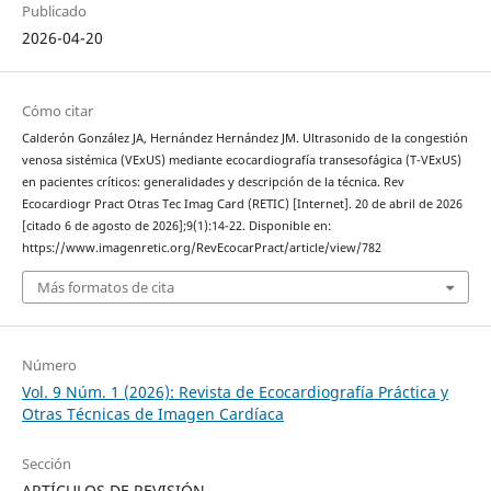
Publicado
2026-04-20
Cómo citar
Calderón González JA, Hernández Hernández JM. Ultrasonido de la congestión
venosa sistémica (VExUS) mediante ecocardiografía transesofágica (T-VExUS)
en pacientes críticos: generalidades y descripción de la técnica. Rev
Ecocardiogr Pract Otras Tec Imag Card (RETIC) [Internet]. 20 de abril de 2026
[citado 6 de agosto de 2026];9(1):14-22. Disponible en:
https://www.imagenretic.org/RevEcocarPract/article/view/782
Más formatos de cita
Número
Vol. 9 Núm. 1 (2026): Revista de Ecocardiografía Práctica y
Otras Técnicas de Imagen Cardíaca
Sección
ARTÍCULOS DE REVISIÓN