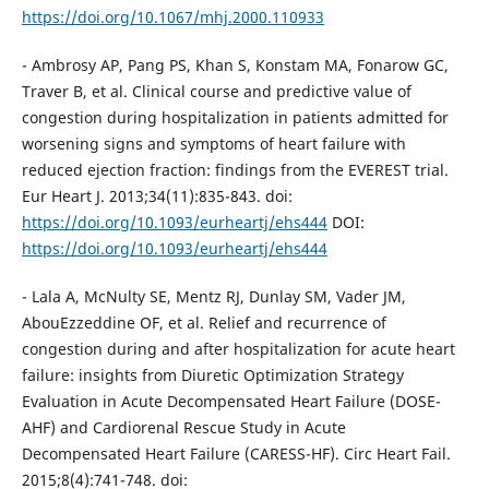
https://doi.org/10.1067/mhj.2000.110933
- Ambrosy AP, Pang PS, Khan S, Konstam MA, Fonarow GC,
Traver B, et al. Clinical course and predictive value of
congestion during hospitalization in patients admitted for
worsening signs and symptoms of heart failure with
reduced ejection fraction: findings from the EVEREST trial.
Eur Heart J. 2013;34(11):835-843. doi:
https://doi.org/10.1093/eurheartj/ehs444
DOI:
https://doi.org/10.1093/eurheartj/ehs444
- Lala A, McNulty SE, Mentz RJ, Dunlay SM, Vader JM,
AbouEzzeddine OF, et al. Relief and recurrence of
congestion during and after hospitalization for acute heart
failure: insights from Diuretic Optimization Strategy
Evaluation in Acute Decompensated Heart Failure (DOSE-
AHF) and Cardiorenal Rescue Study in Acute
Decompensated Heart Failure (CARESS-HF). Circ Heart Fail.
2015;8(4):741-748. doi: