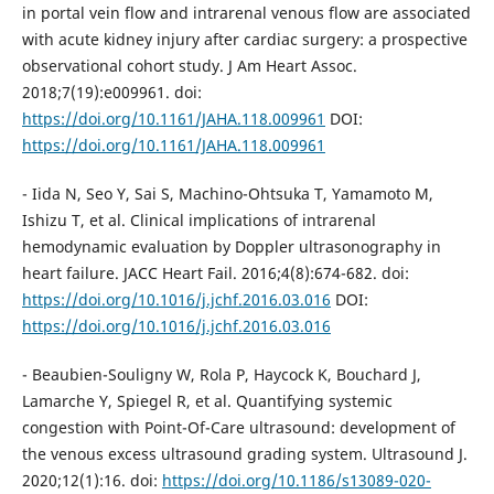
in portal vein flow and intrarenal venous flow are associated
with acute kidney injury after cardiac surgery: a prospective
observational cohort study. J Am Heart Assoc.
2018;7(19):e009961. doi:
https://doi.org/10.1161/JAHA.118.009961
DOI:
https://doi.org/10.1161/JAHA.118.009961
- Iida N, Seo Y, Sai S, Machino-Ohtsuka T, Yamamoto M,
Ishizu T, et al. Clinical implications of intrarenal
hemodynamic evaluation by Doppler ultrasonography in
heart failure. JACC Heart Fail. 2016;4(8):674-682. doi:
https://doi.org/10.1016/j.jchf.2016.03.016
DOI:
https://doi.org/10.1016/j.jchf.2016.03.016
- Beaubien-Souligny W, Rola P, Haycock K, Bouchard J,
Lamarche Y, Spiegel R, et al. Quantifying systemic
congestion with Point-Of-Care ultrasound: development of
the venous excess ultrasound grading system. Ultrasound J.
2020;12(1):16. doi:
https://doi.org/10.1186/s13089-020-