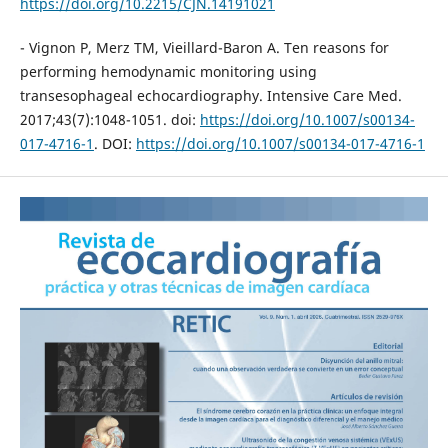
https://doi.org/10.2215/CJN.14191021
- Vignon P, Merz TM, Vieillard-Baron A. Ten reasons for
performing hemodynamic monitoring using
transesophageal echocardiography. Intensive Care Med.
2017;43(7):1048-1051. doi:
https://doi.org/10.1007/s00134-
017-4716-1
. DOI:
https://doi.org/10.1007/s00134-017-4716-1