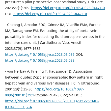
pressure: a pilot prospective observational study. Crit Care.
2023;27(1):205.
https://doi.org/10.1186/s13054-023-04471-0
DOI:
https://doi.org/10.1186/s13054-023-04471-0
- Cheong I, Amador EDO, Gómez RA, Vilariño FMÁ, Furche
MA, Tamagnone FM. Evaluating the utility of portal vein
pulsatility index for detecting fluid unresponsiveness in the
intensive care unit. J Cardiothorac Vasc Anesth.
2023;37(9):1677-1682.
https://doi.org/10.1053/j.jvca.2023.05.039
DOI:
https://doi.org/10.1053/j.jvca.2023.05.039
- von Herbay A, Frieling T, Häussinger D. Association
between duplex Doppler sonographic flow pattern in right
hepatic vein and various liver diseases. J Clin Ultrasound.
2001;29(1):25-30.
https://doi.org/10.1002/1097-
0096(200101)29:1
<25::aid-jcu4>3.0.co;2-a DOI:
https://doi.org/10.1002/1097-0096(200101)29:1<25::AID-
JCU4>3.0.CO;2-A