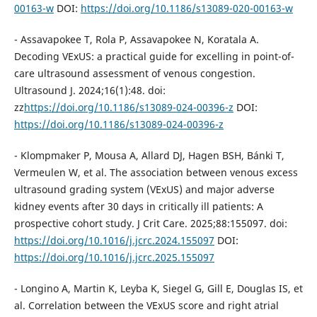
00163-w
DOI:
https://doi.org/10.1186/s13089-020-00163-w
- Assavapokee T, Rola P, Assavapokee N, Koratala A.
Decoding VExUS: a practical guide for excelling in point-of-
care ultrasound assessment of venous congestion.
Ultrasound J. 2024;16(1):48. doi:
zz
https://doi.org/10.1186/s13089-024-00396-z
DOI:
https://doi.org/10.1186/s13089-024-00396-z
- Klompmaker P, Mousa A, Allard DJ, Hagen BSH, Bánki T,
Vermeulen W, et al. The association between venous excess
ultrasound grading system (VExUS) and major adverse
kidney events after 30 days in critically ill patients: A
prospective cohort study. J Crit Care. 2025;88:155097. doi:
https://doi.org/10.1016/j.jcrc.2024.155097
DOI:
https://doi.org/10.1016/j.jcrc.2025.155097
- Longino A, Martin K, Leyba K, Siegel G, Gill E, Douglas IS, et
al. Correlation between the VExUS score and right atrial