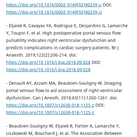
https://doi.org/10.1016/0002-9149(92)90239-u
DOI:
https://doi.org/10.1016/0002-9149(92)90239-U
- Eljaiek R, Cavayas YA, Rodrigue E, Desjardins G, Lamarche
Y, Toupin F, et al. High postoperative portal venous flow
pulsatility indicates right ventricular dysfunction and
predicts complications in cardiac surgery patients. Br J
Anaesth. 2019;122(2):206-214. doi:
https://doi.org/10.1016/j.bja.2018.09.028
DOI:
https://doi.org/10.1016/j.bja.2018.09.028
- Denault AY, Azzam MA, Beaubien-Souligny W. Imaging
portal venous flow to aid assessment of right ventricular
dysfunction. Can J Anesth. 2018;65(11):1260-1261. doi:
https://doi.org/10.1007/s12630-018-1125-z
DOI:
https://doi.org/10.1007/s12630-018-1125-z
- Beaubien-Souligny W, Eljaiek R, Fortier A, Lamarche Y,
Liszkowski M, Bouchard J, et al. The Association Between