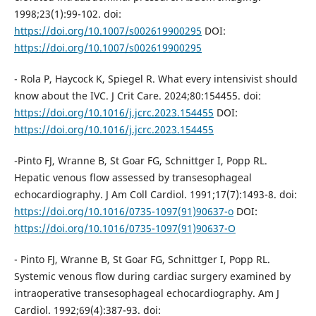
1998;23(1):99-102. doi:
https://doi.org/10.1007/s002619900295
DOI:
https://doi.org/10.1007/s002619900295
- Rola P, Haycock K, Spiegel R. What every intensivist should
know about the IVC. J Crit Care. 2024;80:154455. doi:
https://doi.org/10.1016/j.jcrc.2023.154455
DOI:
https://doi.org/10.1016/j.jcrc.2023.154455
-Pinto FJ, Wranne B, St Goar FG, Schnittger I, Popp RL.
Hepatic venous flow assessed by transesophageal
echocardiography. J Am Coll Cardiol. 1991;17(7):1493-8. doi:
https://doi.org/10.1016/0735-1097(91)90637-o
DOI:
https://doi.org/10.1016/0735-1097(91)90637-O
- Pinto FJ, Wranne B, St Goar FG, Schnittger I, Popp RL.
Systemic venous flow during cardiac surgery examined by
intraoperative transesophageal echocardiography. Am J
Cardiol. 1992;69(4):387-93. doi: