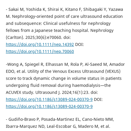
- Sakai M, Yoshida K, Shirai K, Kitano F, Shibagaki Y, Yazawa
M. Nephrology-oriented point of care ultrasound education
and subsequence: Clinical usefulness for nephrology
fellows from a Japanese teaching hospital. Nephrology
(Carlton). 2025;30(6):e70060. doi:
https://doi.org/10.1111/nep.14392
DOI:
https://doi.org/10.1111/nep.70060
-Wong A, Spiegel R, Elhassan M, Rola P, Al-Saeed M, Amador
EDO, et al. Utility of the Venous Excess Ultrasound (VEXUS)
score to track dynamic change in volume status in patients
undergoing fluid removal during haemodialysis—the
ACUVEX study. Ultrasound J. 2024;16(1):23. doi:
https://doi.org/10.1186/s13089-024-00370-9
DOI:
https://doi.org/10.1186/s13089-024-00370-9
- Gudiño-Bravo P, Posada-Martinez EL, Cano-Nieto MM,
Ibarra-Marquez ND, Leal-Escobar G, Madero M, et al.