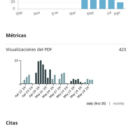
Métricas
Visualizaciones del PDF
423
23
Apr 22 '26
Apr 25 '26
Apr 28 '26
May 01 '26
May 04 '26
May 07 '26
May 10 '26
May 13 '26
May 16 '26
May 19 '26
|
daily (first 30)
monthly
Citas