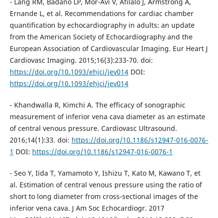
- Lang RM, Badano LP, Mor-Avi V, Afilalo J, Armstrong A,
Ernande L, et al. Recommendations for cardiac chamber
quantification by echocardiography in adults: an update
from the American Society of Echocardiography and the
European Association of Cardiovascular Imaging. Eur Heart J
Cardiovasc Imaging. 2015;16(3):233-70. doi:
https://doi.org/10.1093/ehjci/jev014
DOI:
https://doi.org/10.1093/ehjci/jev014
- Khandwalla R, Kimchi A. The efficacy of sonographic
measurement of inferior vena cava diameter as an estimate
of central venous pressure. Cardiovasc Ultrasound.
2016;14(1):33. doi:
https://doi.org/10.1186/s12947-016-0076-
1
DOI:
https://doi.org/10.1186/s12947-016-0076-1
- Seo Y, Iida T, Yamamoto Y, Ishizu T, Kato M, Kawano T, et
al. Estimation of central venous pressure using the ratio of
short to long diameter from cross-sectional images of the
inferior vena cava. J Am Soc Echocardiogr. 2017