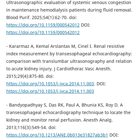
Ultrasonographic evaluation of systemic venous congestion
in maintenance hemodialysis patients during fluid removal.
Blood Purif. 2025;54(1):62-70. doi:
https://doi.org/10.1159/000542012
DOI:
https://doi.org/10.1159/000542012
- Kararmaz A, Kemal Arslantas M, Cinel I. Renal resistive
index measurement by transesophageal echocardiography:
comparison with translumbar ultrasonography and relation
to acute kidney injury. J Cardiothorac Vasc Anesth.
2015;29(4):875-80. doi:
https://doi.org/10.1053/j.jvca.2014.11.003
. DOI:
https://doi.org/10.1053/j.jvca.2014.11.003
- Bandyopadhyay S, Das RK, Paul A, Bhunia KS, Roy D. A
transesophageal echocardiography technique to locate the
kidney and monitor renal perfusion. Anesth Analg.
2013;116(3):549-54. doi:
https://doi.org/10.1213/ANE.0b013e31827ab3b1
DOI: