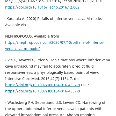
May;30(5):461-467. doi: 10.1016/j.echo.2016.12.002. DOI:
https://doi.org/10.1016/j.echo.2016.12.002
-Koratala A (2020) Pitfalls of inferior vena cava M-mode.
Avaiable via
NEPHROPOCUS. Available from
https://nephropocus.com/2020/07/10/pitfalls-of-inferior-
vena-cava-m-mode/
- Via G, Tavazzi G, Price S. Ten situations where inferior vena
cava ultrasound may fail to accurately predict fluid
responsiveness: a physiologically based point of view.
Intensive Care Med. 2016;42(7):1164-7. doi:
https://doi.org/10.1007/s00134-016-4357-9
DOI:
https://doi.org/10.1007/s00134-016-4357-9
- Wachsberg RH, Sebastiano LLS, Levine CD. Narrowing of
the upper abdominal inferior vena cava in patients with
elevated intraabdominal pressure. Abdom Imaging.