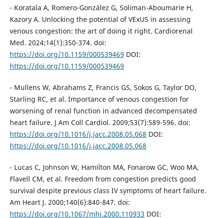
- Koratala A, Romero-González G, Soliman-Aboumarie H,
Kazory A. Unlocking the potential of VExUS in assessing
venous congestion: the art of doing it right. Cardiorenal
Med. 2024;14(1):350-374. doi:
https://doi.org/10.1159/000539469
DOI:
https://doi.org/10.1159/000539469
- Mullens W, Abrahams Z, Francis GS, Sokos G, Taylor DO,
Starling RC, et al. Importance of venous congestion for
worsening of renal function in advanced decompensated
heart failure. J Am Coll Cardiol. 2009;53(7):589-596. doi:
https://doi.org/10.1016/j.jacc.2008.05.068
DOI:
https://doi.org/10.1016/j.jacc.2008.05.068
- Lucas C, Johnson W, Hamilton MA, Fonarow GC, Woo MA,
Flavell CM, et al. Freedom from congestion predicts good
survival despite previous class IV symptoms of heart failure.
Am Heart J. 2000;140(6):840-847. doi:
https://doi.org/10.1067/mhj.2000.110933
DOI: