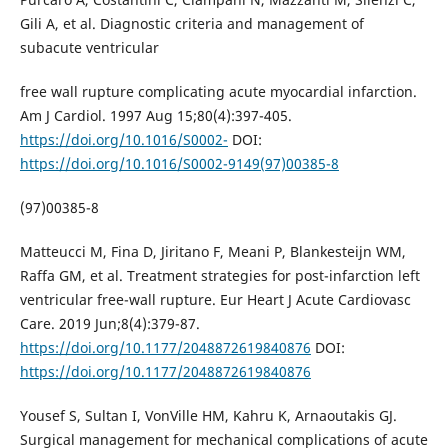
Gili A, et al. Diagnostic criteria and management of
subacute ventricular
free wall rupture complicating acute myocardial infarction.
Am J Cardiol. 1997 Aug 15;80(4):397-405.
https://doi.org/10.1016/S0002-
DOI:
https://doi.org/10.1016/S0002-9149(97)00385-8
(97)00385-8
Matteucci M, Fina D, Jiritano F, Meani P, Blankesteijn WM,
Raffa GM, et al. Treatment strategies for post-infarction left
ventricular free-wall rupture. Eur Heart J Acute Cardiovasc
Care. 2019 Jun;8(4):379-87.
https://doi.org/10.1177/2048872619840876
DOI:
https://doi.org/10.1177/2048872619840876
Yousef S, Sultan I, VonVille HM, Kahru K, Arnaoutakis GJ.
Surgical management for mechanical complications of acute