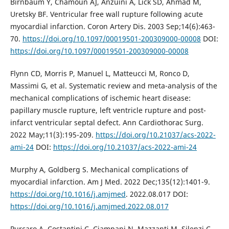
Birnbaum Y, Chamoun AJ, Anzuini A, Lick SD, Ahmad M,
Uretsky BF. Ventricular free wall rupture following acute
myocardial infarction. Coron Artery Dis. 2003 Sep;14(6):463-
70.
https://doi.org/10.1097/00019501-200309000-00008
DOI:
https://doi.org/10.1097/00019501-200309000-00008
Flynn CD, Morris P, Manuel L, Matteucci M, Ronco D,
Massimi G, et al. Systematic review and meta-analysis of the
mechanical complications of ischemic heart disease:
papillary muscle rupture, left ventricle rupture and post-
infarct ventricular septal defect. Ann Cardiothorac Surg.
2022 May;11(3):195-209.
https://doi.org/10.21037/acs-2022-
ami-24
DOI:
https://doi.org/10.21037/acs-2022-ami-24
Murphy A, Goldberg S. Mechanical complications of
myocardial infarction. Am J Med. 2022 Dec;135(12):1401-9.
https://doi.org/10.1016/j.amjmed
. 2022.08.017 DOI:
https://doi.org/10.1016/j.amjmed.2022.08.017
Purcaro A, Costantini C, Ciampani N, Mazzanti M, Silenzi C,