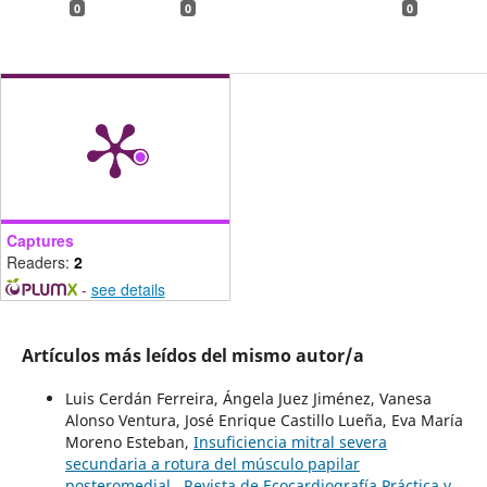
0
0
0
Captures
Readers:
2
-
see details
Artículos más leídos del mismo autor/a
Luis Cerdán Ferreira, Ángela Juez Jiménez, Vanesa
Alonso Ventura, José Enrique Castillo Lueña, Eva María
Moreno Esteban,
Insuficiencia mitral severa
secundaria a rotura del músculo papilar
posteromedial
,
Revista de Ecocardiografía Práctica y