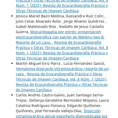
Práctica y Otras Técnicas de Imagen Cardíaca: Vol. 8
Núm. 1 (2025): Revista de Ecocardiografía Práctica y
Otras Técnicas de Imagen Cardíaca
Jessica Mariel Bazo Medina, Kassandra Ruíz Colín ,
Julio Cesar Alvarado Ávila , Jorge Álvarez Gutiérrez ,
Isabel Maldonado Ríos , Rodolfo de Jesus Castaño
Guerra,
Miocardiopatía por estrés: presentación
electrocardiográfica con patrón de Wellens tipo B.
Reporte de un caso.
,
Revista de Ecocardiografía
Práctica y Otras Técnicas de Imagen Cardíaca: Vol. 8
Núm. 1 (2025): Revista de Ecocardiografía Práctica y
Otras Técnicas de Imagen Cardíaca
Martín Miguel Eiriz Parra , Lucía Fernández Gassó,
Hematoma disecante intramiocárdico: reporte de un
caso
,
Revista de Ecocardiografía Práctica y Otras
Técnicas de Imagen Cardíaca: Vol. 8 Núm. 1 (2025):
Revista de Ecocardiografía Práctica y Otras Técnicas
de Imagen Cardíaca
Carlos Andrés Castro-Galvis, Juan Santiago Serna-
Trejos, Stefanya Geraldine Bermúdez-Moyano, Laura
Catalina Rodríguez-Fonseca, Edgardo Quiñones-
Quiñones, José Fernando Vallejo-Díaz,
Disección
intramiocárdica apical posinfarto diagnosticada por