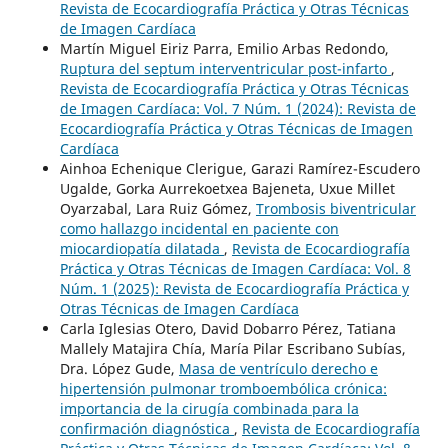
Revista de Ecocardiografía Práctica y Otras Técnicas
de Imagen Cardíaca
Martín Miguel Eiriz Parra, Emilio Arbas Redondo,
Ruptura del septum interventricular post-infarto
,
Revista de Ecocardiografía Práctica y Otras Técnicas
de Imagen Cardíaca: Vol. 7 Núm. 1 (2024): Revista de
Ecocardiografía Práctica y Otras Técnicas de Imagen
Cardíaca
Ainhoa Echenique Clerigue, Garazi Ramírez-Escudero
Ugalde, Gorka Aurrekoetxea Bajeneta, Uxue Millet
Oyarzabal, Lara Ruiz Gómez,
Trombosis biventricular
como hallazgo incidental en paciente con
miocardiopatía dilatada
,
Revista de Ecocardiografía
Práctica y Otras Técnicas de Imagen Cardíaca: Vol. 8
Núm. 1 (2025): Revista de Ecocardiografía Práctica y
Otras Técnicas de Imagen Cardíaca
Carla Iglesias Otero, David Dobarro Pérez, Tatiana
Mallely Matajira Chía, María Pilar Escribano Subías,
Dra. López Gude,
Masa de ventrículo derecho e
hipertensión pulmonar tromboembólica crónica:
importancia de la cirugía combinada para la
confirmación diagnóstica
,
Revista de Ecocardiografía