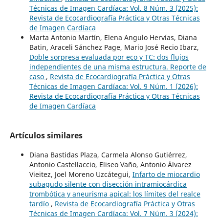
Técnicas de Imagen Cardíaca: Vol. 8 Núm. 3 (2025):
Revista de Ecocardiografía Práctica y Otras Técnicas
de Imagen Cardíaca
Marta Antonio Martín, Elena Angulo Hervías, Diana
Batin, Araceli Sánchez Page, Mario José Recio Ibarz,
Doble sorpresa evaluada por eco y TC: dos flujos
independientes de una misma estructura. Reporte de
caso
,
Revista de Ecocardiografía Práctica y Otras
Técnicas de Imagen Cardíaca: Vol. 9 Núm. 1 (2026):
Revista de Ecocardiografía Práctica y Otras Técnicas
de Imagen Cardíaca
Artículos similares
Diana Bastidas Plaza, Carmela Alonso Gutiérrez,
Antonio Castellaccio, Eliseo Vaño, Antonio Álvarez
Vieitez, Joel Moreno Uzcátegui,
Infarto de miocardio
subagudo silente con disección intramiocárdica
trombótica y aneurisma apical: los límites del realce
tardío
,
Revista de Ecocardiografía Práctica y Otras
Técnicas de Imagen Cardíaca: Vol. 7 Núm. 3 (2024):