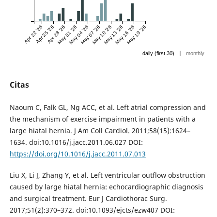
Apr 22 '26
Apr 25 '26
Apr 28 '26
May 01 '26
May 04 '26
May 07 '26
May 10 '26
May 13 '26
May 16 '26
May 19 '26
|
daily (first 30)
monthly
Citas
Naoum C, Falk GL, Ng ACC, et al. Left atrial compression and
the mechanism of exercise impairment in patients with a
large hiatal hernia. J Am Coll Cardiol. 2011;58(15):1624–
1634. doi:10.1016/j.jacc.2011.06.027 DOI:
https://doi.org/10.1016/j.jacc.2011.07.013
Liu X, Li J, Zhang Y, et al. Left ventricular outflow obstruction
caused by large hiatal hernia: echocardiographic diagnosis
and surgical treatment. Eur J Cardiothorac Surg.
2017;51(2):370–372. doi:10.1093/ejcts/ezw407 DOI: