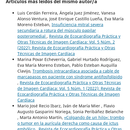
Artículos más leídos del mismo autor/a
Luis Cerdán Ferreira, Ángela Juez Jiménez, Vanesa
Alonso Ventura, José Enrique Castillo Lueña, Eva María
Moreno Esteban,
Insuficiencia mitral severa
secundaria a rotura del músculo papilar
posteromedial
,
Revista de Ecocardiografía Práctica y
Otras Técnicas de Imagen Cardíaca: Vol. 5 Núm. 2
(2022): Revista de Ecocardiografía Práctica y Otras
Técnicas de Imagen Cardíaca
Marina Povar Echeverría, Gabriel Hurtado Rodríguez,
Eva María Moreno Esteban, Pablo Esteban Auquilla
Clavijo,
Trombosis intracardíaca asociada a cable de
marcapasos en paciente con síndrome antifosfolípido
,
Revista de Ecocardiografía Práctica y Otras Técnicas
de Imagen Cardíaca: Vol. 5 Núm. 1 (2022): Revista de
Ecocardiografía Práctica y Otras Técnicas de Imagen
Cardíaca
Mario José Recio Ibarz, Iván de María Mier , Flavio
Augusto Gasparini Noriega, Sonia Peribáñez Belanche
, Marta Antonio Martín,
«Colgando de un hilo»: trombo
o tumor en la aurícula derecha como causa de ictus
embólico
,
Revista de Ecocardiografía Práctica y Otras