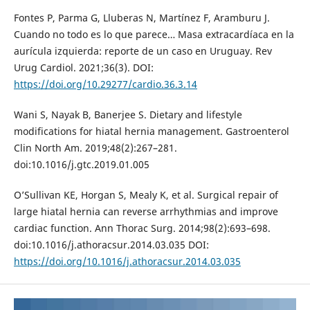
Fontes P, Parma G, Lluberas N, Martínez F, Aramburu J.
Cuando no todo es lo que parece… Masa extracardíaca en la
aurícula izquierda: reporte de un caso en Uruguay. Rev
Urug Cardiol. 2021;36(3). DOI:
https://doi.org/10.29277/cardio.36.3.14
Wani S, Nayak B, Banerjee S. Dietary and lifestyle
modifications for hiatal hernia management. Gastroenterol
Clin North Am. 2019;48(2):267–281.
doi:10.1016/j.gtc.2019.01.005
O’Sullivan KE, Horgan S, Mealy K, et al. Surgical repair of
large hiatal hernia can reverse arrhythmias and improve
cardiac function. Ann Thorac Surg. 2014;98(2):693–698.
doi:10.1016/j.athoracsur.2014.03.035 DOI:
https://doi.org/10.1016/j.athoracsur.2014.03.035