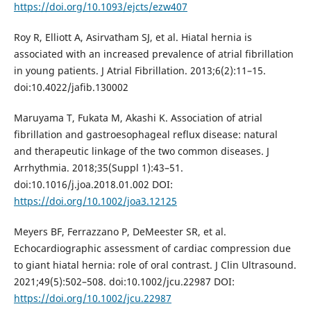
https://doi.org/10.1093/ejcts/ezw407
Roy R, Elliott A, Asirvatham SJ, et al. Hiatal hernia is
associated with an increased prevalence of atrial fibrillation
in young patients. J Atrial Fibrillation. 2013;6(2):11–15.
doi:10.4022/jafib.130002
Maruyama T, Fukata M, Akashi K. Association of atrial
fibrillation and gastroesophageal reflux disease: natural
and therapeutic linkage of the two common diseases. J
Arrhythmia. 2018;35(Suppl 1):43–51.
doi:10.1016/j.joa.2018.01.002 DOI:
https://doi.org/10.1002/joa3.12125
Meyers BF, Ferrazzano P, DeMeester SR, et al.
Echocardiographic assessment of cardiac compression due
to giant hiatal hernia: role of oral contrast. J Clin Ultrasound.
2021;49(5):502–508. doi:10.1002/jcu.22987 DOI:
https://doi.org/10.1002/jcu.22987